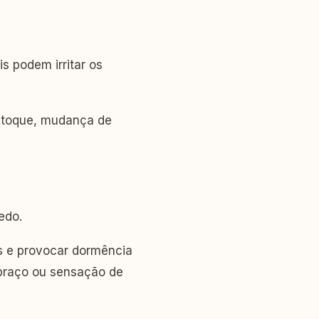
s podem irritar os
o toque, mudança de
edo.
as e provocar dormência
braço ou sensação de