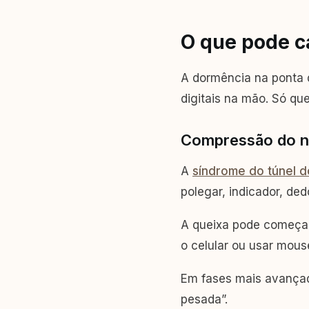
O que pode c
A dormência na ponta d
digitais na mão. Só q
Compressão do n
A
síndrome do túnel d
polegar, indicador, ded
A queixa pode começar 
o celular ou usar mous
Em fases mais avançad
pesada”.