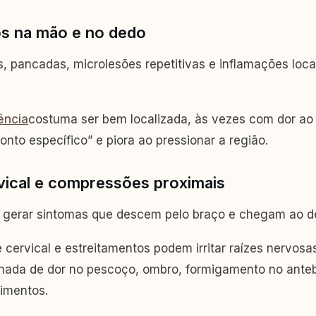
os na mão e no dedo
s, pancadas, microlesões repetitivas e inflamações locai
ência
costuma ser bem localizada, às vezes com dor a
nto específico” e piora ao pressionar a região.
rvical e compressões proximais
e gerar sintomas que descem pelo braço e chegam ao d
se cervical e estreitamentos podem irritar raízes nervos
hada de dor no pescoço, ombro, formigamento no ante
imentos.