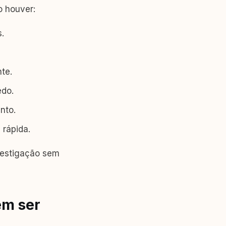
 houver:
.
te.
edo.
nto.
 rápida.
nvestigação sem
em ser