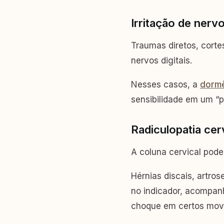
Irritação de nerv
Traumas diretos, corte
nervos digitais.
Nesses casos, a
dorm
sensibilidade em um “po
Radiculopatia ce
A coluna cervical pod
Hérnias discais, artro
no indicador, acompan
choque em certos mov