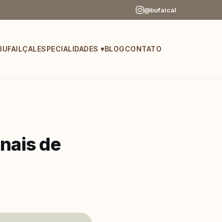
@bufaical
BUFAILÇAL
ESPECIALIDADES
▾
BLOG
CONTATO
nais de