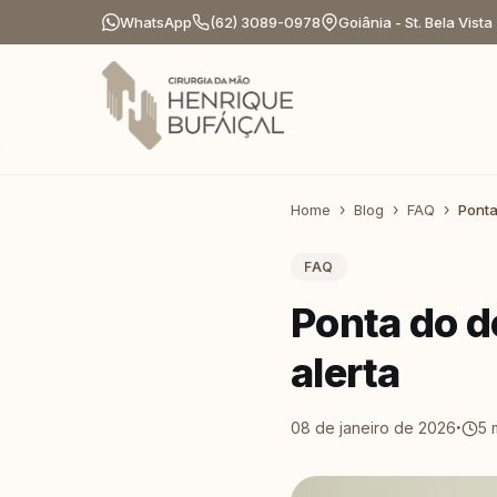
WhatsApp
(62) 3089-0978
Goiânia - St. Bela Vista
Home
Blog
FAQ
Ponta
FAQ
Ponta do d
alerta
·
08 de janeiro de 2026
5
m