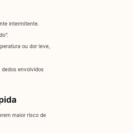
te intermitente.
do”.
mperatura ou dor leve,
e dedos envolvidos
pida
erem maior risco de